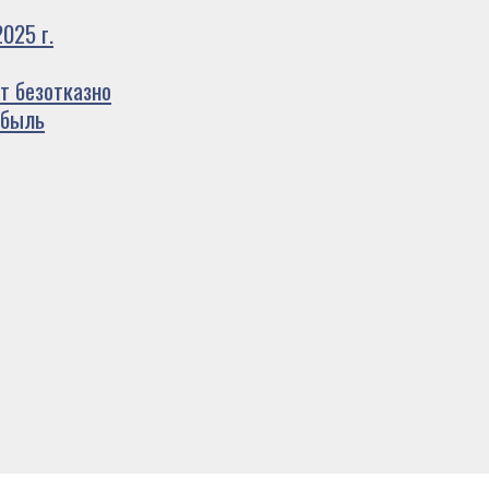
025 г.
т безотказно
ибыль