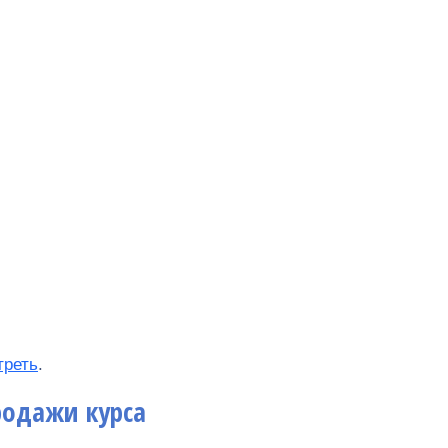
треть
.
родажи курса