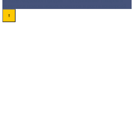
© 2026 Академия-Продаж - продвижение товаров и
услуг для поиска новых клиентов и роста конверсий