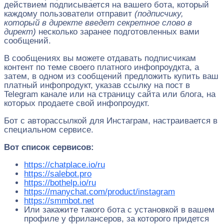
действием подписывается на вашего бота, который
каждому пользователи отправит
(подписчику,
который в директе введет секретное слово в
директ)
несколько заранее подготовленных вами
сообщений.
В сообщениях вы можете отдавать подписчикам
контент по теме своего платного инфопроудкта, а
затем, в одном из сообщений предложить купить ваш
платный инфопродукт, указав ссылку на пост в
Telegram канале или на страницу сайта или блога, на
которых продаете свой инфопроудкт.
Бот с авторассылкой для Инстаграм, настраивается в
специальном сервисе.
Вот список сервисов:
https://chatplace.io/ru
https://salebot.pro
https://bothelp.io/ru
https://manychat.com/product/instagram
https://smmbot.net
Или закажите такого бота с установкой в вашем
профиле у фрилансеров, за которого придется