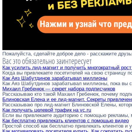
Пожалуйста, сделайте доброе дело - расскажите друзь
Вас это обязательно заинтересует
Как усилить лид-магнит и получить многократный рост
Когда вы привлекаете посетителей на свою страницу п
Как Аяз Шабутдинов зарабатывал миллионы
Как Аяз Шабутдинов зарабатывал миллионы, пока вы с
Михаил Гребенюк — секрет набора подписчиков
Рассказываю кто такой Махаил Гребенюк, почему под
Блиновская Елена и ее лид-магнит. Секреты привлече
Рассказываю про лид-магнит Блиновской Елены, котор
Как получать целевой трафик на vc.ru
Если вы привлекаете аудиторию с помощью рекламы,
Как бесплатно привлекать клиентов с помощью видео
Простой способ как бесплатно привлекать клиентов и 
Как мотивировать посетителя купить. Как сократить пу