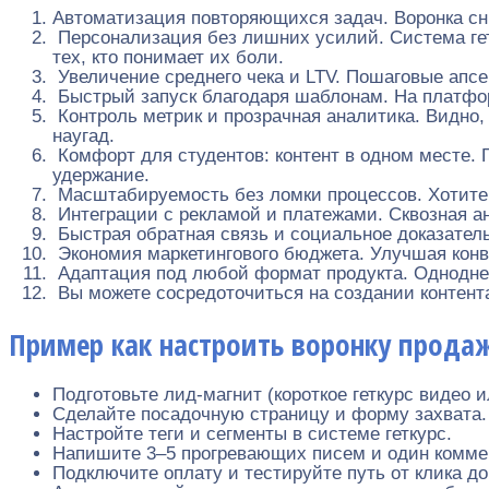
Автоматизация повторяющихся задач. Воронка сни
Персонализация без лишних усилий. Система гет
тех, кто понимает их боли.
Увеличение среднего чека и LTV. Пошаговые апсе
Быстрый запуск благодаря шаблонам. На платфор
Контроль метрик и прозрачная аналитика. Видно, 
наугад.
Комфорт для студентов: контент в одном месте. Г
удержание.
Масштабируемость без ломки процессов. Хотите п
Интеграции с рекламой и платежами. Сквозная ан
Быстрая обратная связь и социальное доказатель
Экономия маркетингового бюджета. Улучшая конве
Адаптация под любой формат продукта. Одноднев
Вы можете сосредоточиться на создании контента
Пример как настроить воронку продаж 
Подготовьте лид-магнит (короткое геткурс видео и
Сделайте посадочную страницу и форму захвата.
Настройте теги и сегменты в системе геткурс.
Напишите 3–5 прогревающих писем и один комме
Подключите оплату и тестируйте путь от клика до 