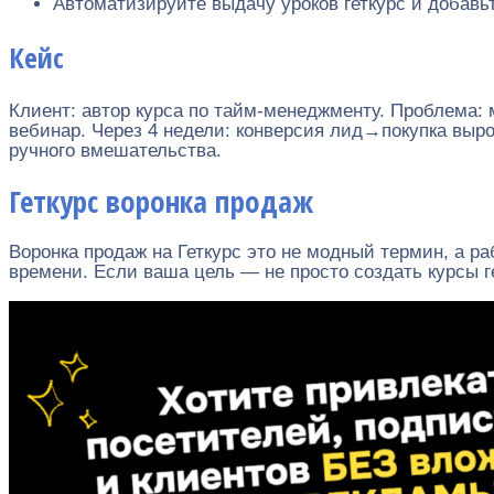
Автоматизируйте выдачу уроков геткурс и добавь
Кейс
Клиент: автор курса по тайм-менеджменту. Проблема: м
вебинар. Через 4 недели: конверсия лид→покупка вырос
ручного вмешательства.
Геткурс воронка продаж
Воронка продаж на Геткурс это не модный термин, а р
времени. Если ваша цель — не просто создать курсы ге