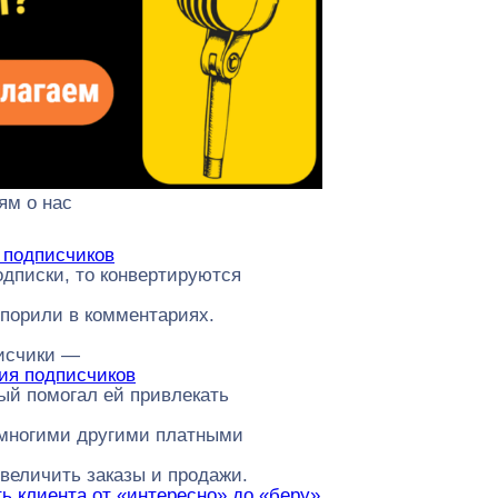
ям о нас
 подписчиков
одписки, то конвертируются
порили в комментариях.
писчики —
ния подписчиков
ый помогал ей привлекать
 многими другими платными
увеличить заказы и продажи.
ть клиента от «интересно» до «беру»