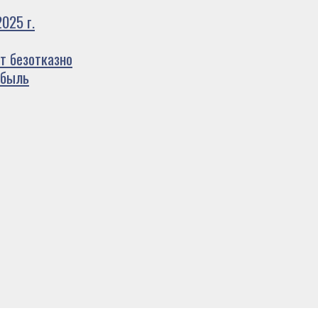
025 г.
т безотказно
ибыль