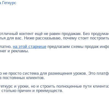
 Геткурс
отличный контент ещё не равен продажам. Без продуман
тья для вас. Ниже рассказываю, почему стоит построить
платно,
на этой старнице
предлагаем схемы продаж инфоп
нег и рекламы.
 это не просто система для размещения уроков. Это плат
 постоянных клиентов.
геткурс и уроки, но и строить полноценные пути клиента
т столько причин и преимуществ.