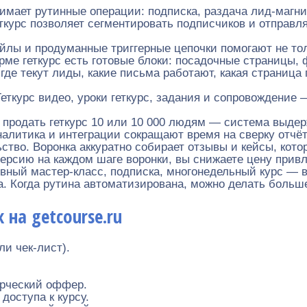
мает рутинные операции: подписка, раздача лид-магнит
курс позволяет сегментировать подписчиков и отправля
йлы и продуманные триггерные цепочки помогают не толь
ме геткурс есть готовые блоки: посадочные страницы, 
где текут лиды, какие письма работают, какая страниц
еткурс видео, уроки геткурс, задания и сопровождение
родать геткурс 10 или 10 000 людям — система выдерж
алитика и интеграции сокращают время на сверку отчёт
ство. Воронка аккуратно собирает отзывы и кейсы, ко
рсию на каждом шаге воронки, вы снижаете цену привл
ный мастер-класс, подписка, многонедельный курс — в
. Когда рутина автоматизирована, можно делать больше 
на getcourse.ru
ли чек-лист).
рческий оффер.
доступа к курсу.