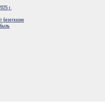
025 г.
т безотказно
ибыль