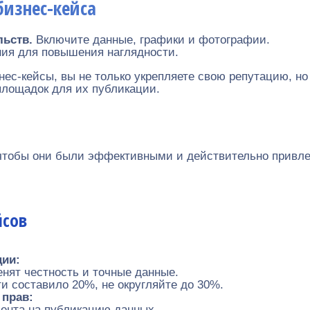
бизнес-кейса
льств.
Включите данные, графики и фотографии.
ния для повышения наглядности.
нес-кейсы, вы не только укрепляете свою репутацию, н
площадок для их публикации.
 чтобы они были эффективными и действительно привле
йсов
ции:
нят честность и точные данные.
 составило 20%, не округляйте до 30%.
 прав:
иента на публикацию данных.