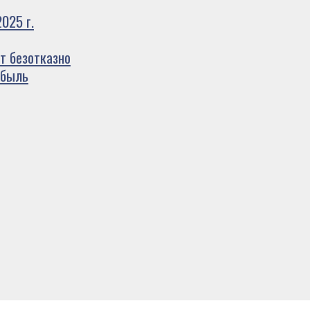
025 г.
т безотказно
ибыль