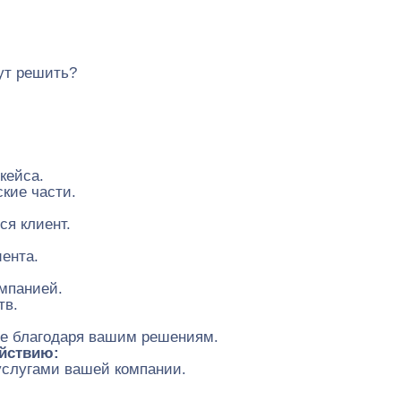
ут решить?
кейса.
кие части.
ся клиент.
ента.
мпанией.
тв.
ые благодаря вашим решениям.
йствию:
услугами вашей компании.