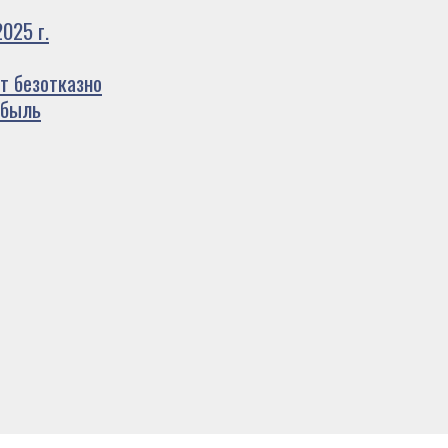
025 г.
т безотказно
ибыль