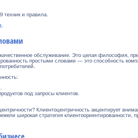
9 техник и правила.
и
.
ловами
 качественное обслуживание. Это целая философия, пр
рованность простыми словами — это способность компа
 потребителей.
нность:
.
родуктов под запросы клиентов.
центричности? Клиентоцентричность акцентирует вниман
ежели широкая стратегия клиентоориентированности, п
бизнесе