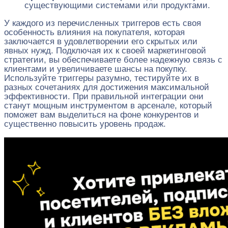
существующими системами или продуктами.
У каждого из перечисленных триггеров есть своя
особенность влияния на покупателя, которая
заключается в удовлетворении его скрытых или
явных нужд. Подключая их к своей маркетинговой
стратегии, вы обеспечиваете более надежную связь с
клиентами и увеличиваете шансы на покупку.
Используйте триггеры разумно, тестируйте их в
разных сочетаниях для достижения максимальной
эффективности. При правильной интеграции они
станут мощным инструментом в арсенале, который
поможет вам выделиться на фоне конкурентов и
существенно повысить уровень продаж.