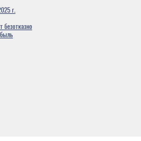
025 г.
т безотказно
ибыль