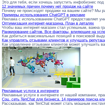
Это для тебя, если хочешь запустить инфобизнес под
12 значимых причин почему нет продаж на сайте
Почему не происходят продажи на вашем сайте? Мы 
Примеры использования ChatGPT в рекламе
Реклама с использованием ChatGPT предоставляет ун
Оптимизация интернет-магазина. План в деталях
Чтобы ваш интернет-магазин стал успешным, важна г
Ранжирование сайтов. Все факторы, влияющие на успе
Как добиться максимальных позиций в поисковой выда
Как управлять отзывами клиентов и улучшать репута
Как управление отзывами клиентов может улучшить в
Рекламные услуги в интернете
Рекламные услуги в интернете от нашей компании, пр
Соц. сеть TenChat для бизнеса. 14 примеров поиска кл
Рассказываю, как TenChat может стать мощным инстр