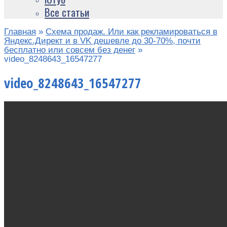
Все статьи
Главная
»
Схема продаж. Или как рекламироваться в
Яндекс.Директ и в VK дешевле до 30-70%, почти
бесплатно или совсем без денег
»
video_8248643_16547277
video_8248643_16547277