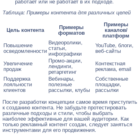
работает или не работает в их подходе.
Таблица: Примеры контента для различных целей
Примеры
Примеры
Цель контента
каналов/
форматов
платформ
Видеоролики,
Повышение
YouTube, блоги,
статьи,
осведомленности
веб-сайты
инфографики
Промо-акции,
Увеличение
Контекстная
лендинги,
продаж
реклама, email
ретаргетинг
Поддержка
Вебинары,
Собственные
лояльности
полезные
площадки,
клиентов
рассылки, клубы
рассылки
После разработки концепции самое время приступить
к созданию контента. Не забудьте протестировать
различные подходы и стили, чтобы выбрать
наиболее эффективные для вашей аудитории. Как
только рекламный контент создан, следует заняться
инструментами для его продвижения.