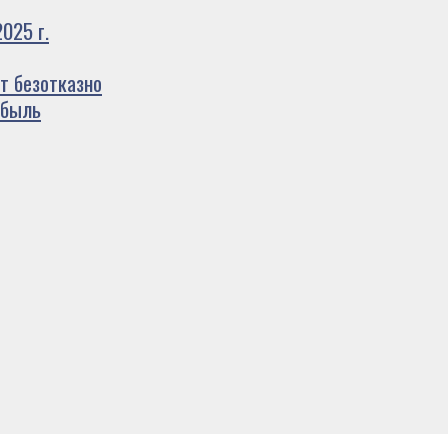
025 г.
т безотказно
ибыль