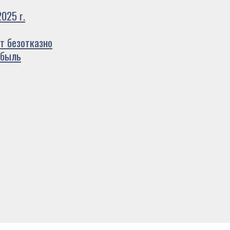
025 г.
т безотказно
ибыль