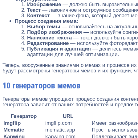
Изображение
— должно быть выразительным
Текст
— лаконичное и остроумное сообщени
Контекст
— знание фона, который делает ме
Процесс создания мема:
Выбор темы
— основывайтесь на актуальны
Подбор изображения
— используйте ориги
Написание текста
— текст должен быть коро
Редактирование
— используйте фоторедакто
Публикация и адаптация
— делитесь мемами
адаптации для лучшей оптимизации.
Теперь, вооруженные знаниями о мемах и процессе их 
будут рассмотрены генераторы мемов и их функции, чт
10 генераторов мемов
Генераторы мемов упрощают процесс создания контен
генератора зависит от ваших потребностей и предпоч
Генератор
URL
Imgflip
imgflip.com
Имеет разнообраз
Mematic
mematic.app
Прост в использов
Kapwing
kapwing.com
Поддерживает вид