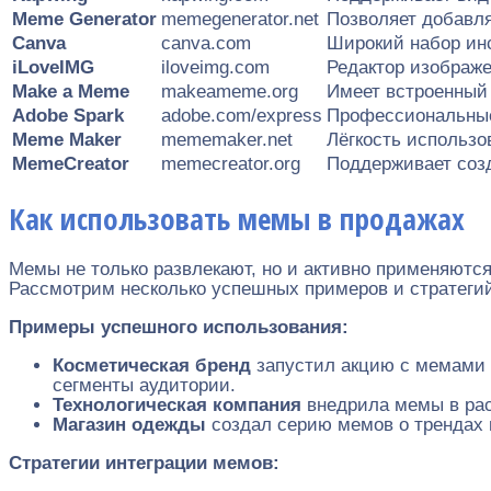
Meme Generator
memegenerator.net
Позволяет добавля
Canva
canva.com
Широкий набор ин
iLoveIMG
iloveimg.com
Редактор изображ
Make a Meme
makeameme.org
Имеет встроенный
Adobe Spark
adobe.com/express
Профессиональные
Meme Maker
mememaker.net
Лёгкость использ
MemeCreator
memecreator.org
Поддерживает соз
Как использовать мемы в продажах
Мемы не только развлекают, но и активно применяются
Рассмотрим несколько успешных примеров и стратеги
Примеры успешного использования:
Косметическая бренд
запустил акцию с мемами 
сегменты аудитории.
Технологическая компания
внедрила мемы в рас
Магазин одежды
создал серию мемов о трендах 
Стратегии интеграции мемов: