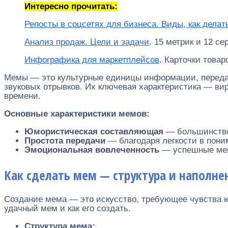
Интересно прочитать:
Репосты в соцсетях для бизнеса. Виды, как делат
Анализ продаж. Цели и задачи
. 15 метрик и 12 се
Инфографика для маркетплейсов
. Карточки товар
Мемы — это культурные единицы информации, передаю
звуковых отрывков. Их ключевая характеристика — вир
времени.
Основные характеристики мемов:
Юмористическая составляющая
— большинство
Простота передачи
— благодаря легкости в пони
Эмоциональная вовлеченность
— успешные мем
Как сделать мем — структура и наполне
Создание мема — это искусство, требующее чувства ю
удачный мем и как его создать.
Структура мема: