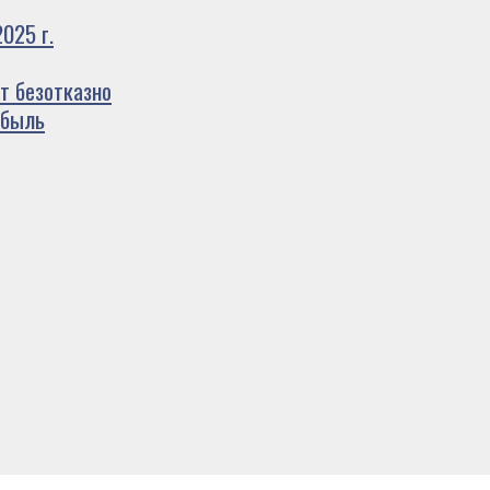
025 г.
т безотказно
ибыль