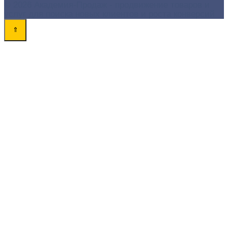
© 2026 Академия-Продаж - продвижение товаров и
услуг для поиска новых клиентов и роста конверсий