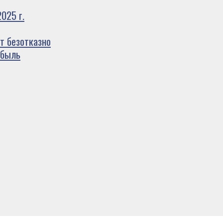
025 г.
т безотказно
ибыль