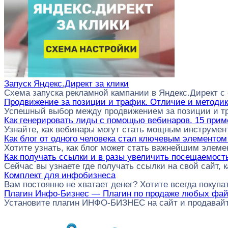
Запуск Яндекс.Директ за клики
Схема запуска рекламной кампании в Яндекс.Директ с 
Продвижение за позиции и трафик. Отличие и методи
Успешный выбор между продвижением за позиции и т
Как генерировать лиды с помощью вебинаров. 15 прим
Узнайте, как вебинары могут стать мощным инструмен
Как блог от одного человека стал ключевым элементом
Хотите узнать, как блог может стать важнейшим элем
Как получать ссылки и в разы увеличить посещаемост
Сейчас вы узнаете где получать ссылки на свой сайт, к
Комплект для инфобизнеса
Вам постоянно не хватает денег? Хотите всегда покупат
Плагин Инфо-Бизнес — Плагин по продаже любых файл
Установите плагин ИНФО-БИЗНЕС на сайт и продавай