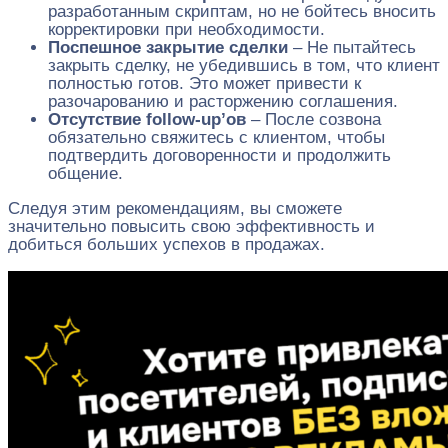
разработанным скриптам, но не бойтесь вносить
корректировки при необходимости.
Поспешное закрытие сделки
– Не пытайтесь
закрыть сделку, не убедившись в том, что клиент
полностью готов. Это может привести к
разочарованию и расторжению соглашения.
Отсутствие follow-up’ов
– После созвона
обязательно свяжитесь с клиентом, чтобы
подтвердить договоренности и продолжить
общение.
Следуя этим рекомендациям, вы сможете
значительно повысить свою эффективность и
добиться больших успехов в продажах.