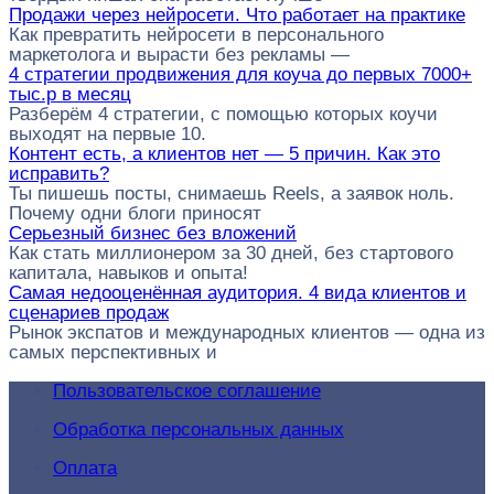
Продажи через нейросети. Что работает на практике
Как превратить нейросети в персонального
маркетолога и вырасти без рекламы —
4 стратегии продвижения для коуча до первых 7000+
тыс.р в месяц
Разберём 4 стратегии, с помощью которых коучи
выходят на первые 10.
Контент есть, а клиентов нет — 5 причин. Как это
исправить?
Ты пишешь посты, снимаешь Reels, а заявок ноль.
Почему одни блоги приносят
Серьезный бизнес без вложений
Как стать миллионером за 30 дней, без стартового
капитала, навыков и опыта!
Самая недооценённая аудитория. 4 вида клиентов и
сценариев продаж
Рынок экспатов и международных клиентов — одна из
самых перспективных и
Пользовательское соглашение
Обработка персональных данных
Оплата