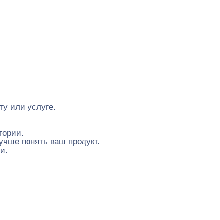
ту или услуге.
тории.
чше понять ваш продукт.
и.