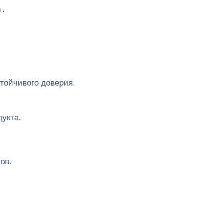
.

тойчивого доверия.
укта.
ов.