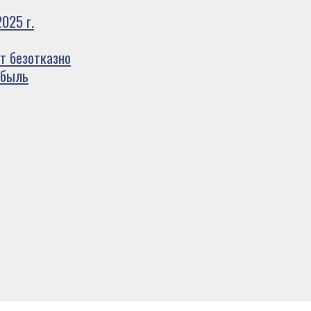
025 г.
т безотказно
ибыль