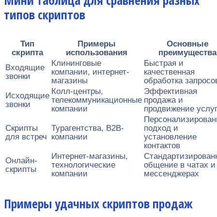
Мини таблица для сравнения разных
типов скриптов
Тип
Примеры
Основные
скрипта
использования
преимущества
Клининговые
Быстрая и
Входящие
компании, интернет-
качественная
звонки
магазины
обработка запросо
Колл-центры,
Эффективная
Исходящие
телекоммуникационные
продажа и
звонки
компании
продвижение услу
Персонализирова
Скрипты
Турагентства, B2B-
подход и
для встреч
компании
установление
контактов
Интернет-магазины,
Стандартизирован
Онлайн-
технологические
общение в чатах и
скрипты
компании
мессенджерах
Примеры удачных скриптов продаж