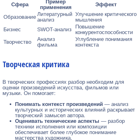
Пример
Сфера
Эффект
применения
Литературный
Улучшение критического
Образование
анализ
мышления
Повышение
Бизнес
SWOT-анализ
конкурентоспособности
Анализ
Углубление понимания
Творчество
фильма
контекста
Творческая критика
В творческих профессиях разбор необходим для
оценки произведений искусства, фильмов или
музыки. Он помогает:
Понимать контекст произведений
— анализ
культурных и исторических влияний раскрывает
творческий замысел автора.
Оценивать технические аспекты
— разбор
техники исполнения или композиции
обеспечивает более глубокое понимание
мастерства художника.