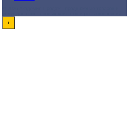
© 2026 Академия-Продаж - продвижение товаров и
услуг для поиска новых клиентов и роста конверсий