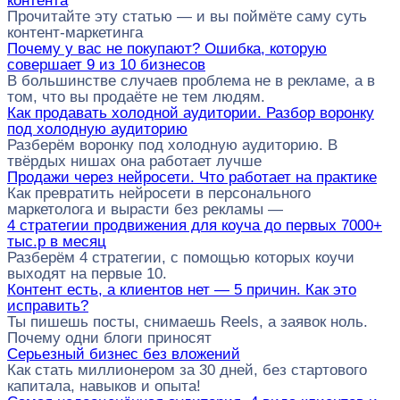
контента
Прочитайте эту статью — и вы поймёте саму суть
контент-маркетинга
Почему у вас не покупают? Ошибка, которую
совершает 9 из 10 бизнесов
В большинстве случаев проблема не в рекламе, а в
том, что вы продаёте не тем людям.
Как продавать холодной аудитории. Разбор воронку
под холодную аудиторию
Разберём воронку под холодную аудиторию. В
твёрдых нишах она работает лучше
Продажи через нейросети. Что работает на практике
Как превратить нейросети в персонального
маркетолога и вырасти без рекламы —
4 стратегии продвижения для коуча до первых 7000+
тыс.р в месяц
Разберём 4 стратегии, с помощью которых коучи
выходят на первые 10.
Контент есть, а клиентов нет — 5 причин. Как это
исправить?
Ты пишешь посты, снимаешь Reels, а заявок ноль.
Почему одни блоги приносят
Серьезный бизнес без вложений
Как стать миллионером за 30 дней, без стартового
капитала, навыков и опыта!