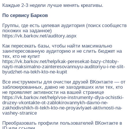
Каждые 2-3 недели лучше менять креативы.
По сервису Барков
Группы, где есть целевая аудитория (поиск сообществ
похожих на заданное)
https://vk.barkov.net/auditory.aspx
Как пересекать базы, чтобы найти максимально
заинтересованную аудиторию и не слить бюджет на
тех, кто не купит
https://vk.barkov.net/help/kak-peresekat-bazy-chtoby-
nayti-maksimalno-zainteresovannuyu-auditoriyu-i-ne-slit-
byudzhet-na-tekh-kto-ne-kupit
Все инструменты для очистки друзей ВКонтакте — от
заблокированных, давно не заходивших или тех, кто
не проявляет активности на вашей странице
https://vk.barkov.net/help/vse-instrumenty-dlya-ochistki-
druzey-vkontakte-ot-zablokirovannykh-davno-ne-
zakhodivshikh-ili-tekh-kto-ne-proyavlyaet-aktivnosti-na-
vashey-stranice
Преобразовать профили пользователей ВКонтакте в
ID или ссылки