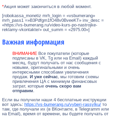
*
Акция может закончиться в любой момент.
[robokassa_monetiz mrh_login = «vsbumerang»
mrh_pass1 =»B3Pdfgm1fO48v0BveeKT» inv_desc =
«https://vs-bumerang.ru/video-kurs-po-nastrojke-
reklamy-vkontakte/» out_summ = «2975.00»]
Важная информация
ВНИМАНИЕ
Все покупатели (которые
подписаны в VK, Tg или на Email) каждый
месяц, будут получать от нас сообщения с
новыми, оригинальными и очень
интересными способами увеличения
продаж.
И уже сейчас
, мы готовим схемы
привлечения ЦА с минимум финансовых
затрат, которые
очень скоро вам
отправим
.
Если вы получили наши 4 бесплатные инструкции
вот здесь:
https://vs-bumerang.ru/vyberi-rassylku/
то
там, где получали их (в ВКонтакте, в Telegramm или
на Email), время от времени, вы будете получать от