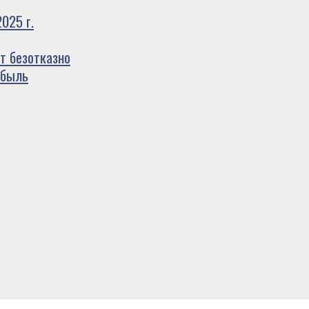
025 г.
т безотказно
ибыль