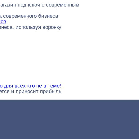
магазин под ключ с современным
а современного бизнеса
сов
неса, используя воронку
 для всех кто не в теме!
ается и приносит прибыль