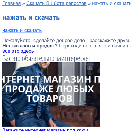
Главная
»
Скачать ВК бота репостов
»
нажать и скачат
нажать и скачать
нажать и скачать
Пожалуйста, сделайте доброе дело - расскажите друзь
Нет заказов и продаж?
Переходи по ссылке и начни 
все это здесь
Вас это обязательно заинтересует
Закажите интернет магазин под ключ