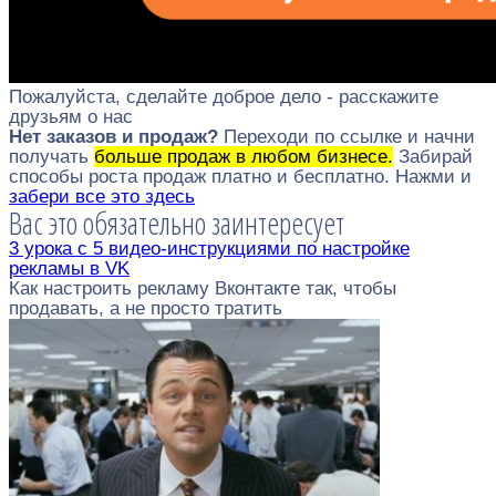
Пожалуйста, сделайте доброе дело - расскажите
друзьям о нас
Нет заказов и продаж?
Переходи по ссылке и начни
получать
больше продаж в любом бизнесе.
Забирай
способы роста продаж платно и бесплатно. Нажми и
забери все это здесь
Вас это обязательно заинтересует
3 урока с 5 видео-инструкциями по настройке
рекламы в VK
Как настроить рекламу Вконтакте так, чтобы
продавать, а не просто тратить