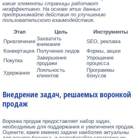
какие элементы страницы работают
неэффективно. На основе этих данных
предпринимайте действия по улучшению
пользовательского взаимодействия.
Этап
Цель
Инструменты
Захватить
Привлечение
SEO, реклама
внимание
Конвертация
Получение лидов
Формы, акции
Завершение
Упрощение
Покупка
продажи
процесса
Лояльность
Программы
Удержание
клиентов
бонусов
Внедрение задач, решаемых воронкой
продаж
Воронка продаж предоставляет набор задач,
необходимые для поддержания и увеличения продаж.
Оцените, какие именно задачи наиболее актуальны
для вашего бизнеса, и разработайте стратегию их