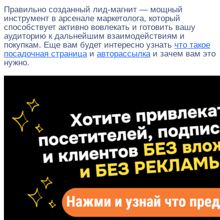
Правильно созданный лид-магнит — мощный
инструмент в арсенале маркетолога, который
способствует активно вовлекать и готовить вашу
аудиторию к дальнейшим взаимодействиям и
покупкам. Еще вам будет интересно узнать
что такое
посадочная страница
и
авторассылка
и зачем вам это
нужно.