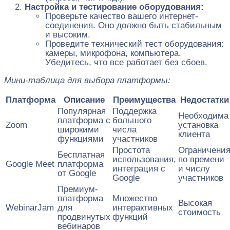
Настройка и тестирование оборудования:
Проверьте качество вашего интернет-
соединения. Оно должно быть стабильным
и высоким.
Проведите технический тест оборудования:
камеры, микрофона, компьютера.
Убедитесь, что все работает без сбоев.
Мини-таблица для выбора платформы:
Платформа
Описание
Преимущества
Недостатки
Популярная
Поддержка
Необходима
платформа с
большого
Zoom
установка
широкими
числа
клиента
функциями
участников
Простота
Ограничени
Бесплатная
использования,
по времени
Google Meet
платформа
интеграция с
и числу
от Google
Google
участников
Премиум-
платформа
Множество
Высокая
WebinarJam
для
интерактивных
стоимость
продвинутых
функций
вебинаров