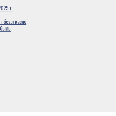
025 г.
т безотказно
ибыль