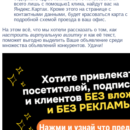
всего лишь с помощью1 клика, найдут вас на
Яндекс.Картах. Кроме этого на странице с
контактными данными, будет красоваться карта с
подробной схемой проезда в ваш офис.
На этом всё, что мы хотели рассказать о том,
как
настроить виртуальную визитку
и как её текст,
поможет выгодно выделить Ваше объявление среди
множества объявлений конкурентов. Удачи!