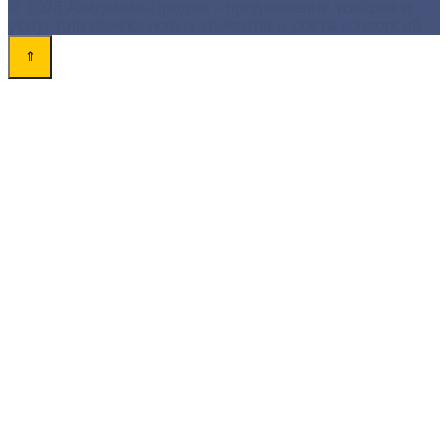
© 2026 Академия-Продаж - продвижение товаров и
услуг для поиска новых клиентов и роста конверсий