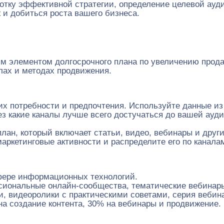
тку эффективной стратегии, определение целевой аудит
 и добиться роста вашего бизнеса.
ым элементом долгосрочного плана по увеличению прода
лах и методах продвижения.
их потребности и предпочтения. Используйте данные из
з какие каналы лучше всего достучаться до вашей аудит
план, который включает статьи, видео, вебинары и дру
аркетинговые активности и распределите его по канала
фере информационных технологий.
ссиональные онлайн-сообщества, тематические вебинар
и, видеоролики с практическими советами, серия веби
на создание контента, 30% на вебинары и продвижение.