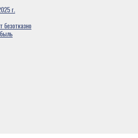
025 г.
т безотказно
ибыль