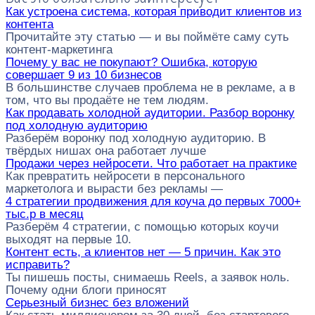
Как устроена система, которая приводит клиентов из
контента
Прочитайте эту статью — и вы поймёте саму суть
контент-маркетинга
Почему у вас не покупают? Ошибка, которую
совершает 9 из 10 бизнесов
В большинстве случаев проблема не в рекламе, а в
том, что вы продаёте не тем людям.
Как продавать холодной аудитории. Разбор воронку
под холодную аудиторию
Разберём воронку под холодную аудиторию. В
твёрдых нишах она работает лучше
Продажи через нейросети. Что работает на практике
Как превратить нейросети в персонального
маркетолога и вырасти без рекламы —
4 стратегии продвижения для коуча до первых 7000+
тыс.р в месяц
Разберём 4 стратегии, с помощью которых коучи
выходят на первые 10.
Контент есть, а клиентов нет — 5 причин. Как это
исправить?
Ты пишешь посты, снимаешь Reels, а заявок ноль.
Почему одни блоги приносят
Серьезный бизнес без вложений