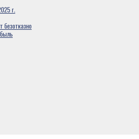
025 г.
т безотказно
ибыль