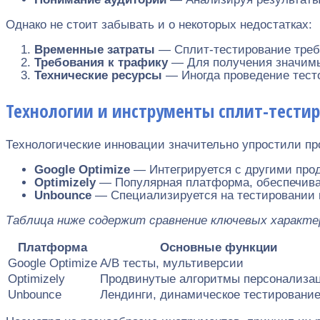
Однако не стоит забывать и о некоторых недостатках:
Временные затраты
— Сплит-тестирование требу
Требования к трафику
— Для получения значимых
Технические ресурсы
— Иногда проведение тесто
Технологии и инструменты сплит-тести
Технологические инновации значительно упростили п
Google Optimize
— Интегрируется с другими прод
Optimizely
— Популярная платформа, обеспечива
Unbounce
— Специализируется на тестировании 
Таблица ниже содержит сравнение ключевых характ
Платформа
Основные функции
Google Optimize
A/B тесты, мультиверсии
Optimizely
Продвинутые алгоритмы персонализа
Unbounce
Лендинги, динамическое тестировани