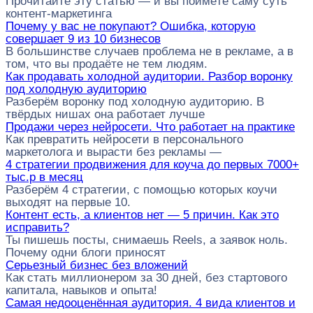
Прочитайте эту статью — и вы поймёте саму суть
контент-маркетинга
Почему у вас не покупают? Ошибка, которую
совершает 9 из 10 бизнесов
В большинстве случаев проблема не в рекламе, а в
том, что вы продаёте не тем людям.
Как продавать холодной аудитории. Разбор воронку
под холодную аудиторию
Разберём воронку под холодную аудиторию. В
твёрдых нишах она работает лучше
Продажи через нейросети. Что работает на практике
Как превратить нейросети в персонального
маркетолога и вырасти без рекламы —
4 стратегии продвижения для коуча до первых 7000+
тыс.р в месяц
Разберём 4 стратегии, с помощью которых коучи
выходят на первые 10.
Контент есть, а клиентов нет — 5 причин. Как это
исправить?
Ты пишешь посты, снимаешь Reels, а заявок ноль.
Почему одни блоги приносят
Серьезный бизнес без вложений
Как стать миллионером за 30 дней, без стартового
капитала, навыков и опыта!
Самая недооценённая аудитория. 4 вида клиентов и